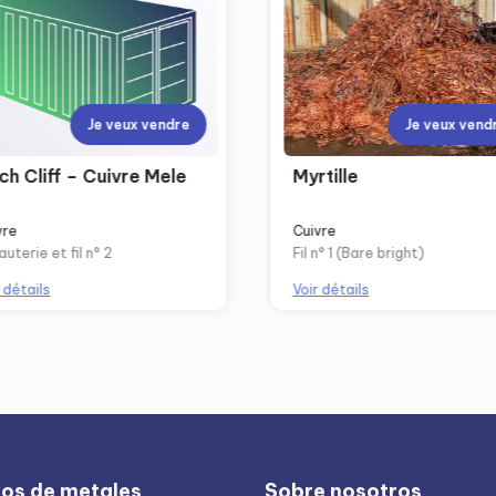
Je veux vendre
Je veux vend
ch Cliff – Cuivre Mele
Myrtille
vre
Cuivre
uterie et fil n° 2
Fil n° 1 (Bare bright)
 détails
Voir détails
ios de metales
Sobre nosotros