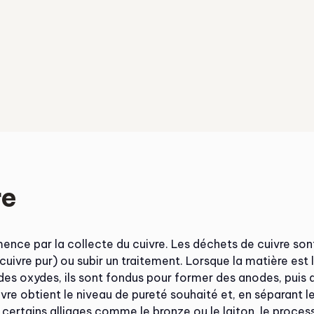
re
ce par la collecte du cuivre. Les déchets de cuivre sont e
uivre pur) ou subir un traitement. Lorsque la matière est li
 des oxydes, ils sont fondus pour former des anodes, puis
vre obtient le niveau de pureté souhaité et, en séparant les
certains alliages comme le bronze ou le laiton, le process