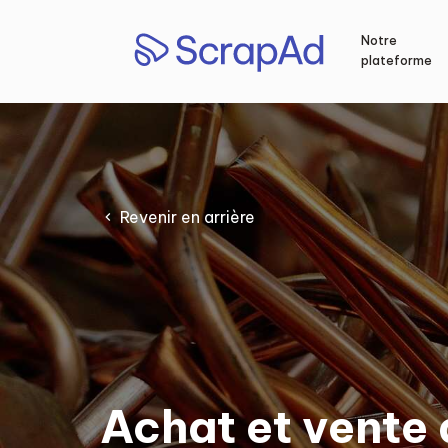
Aller
au
Notre
contenu
plateforme
Revenir en arrière
Achat et vente 