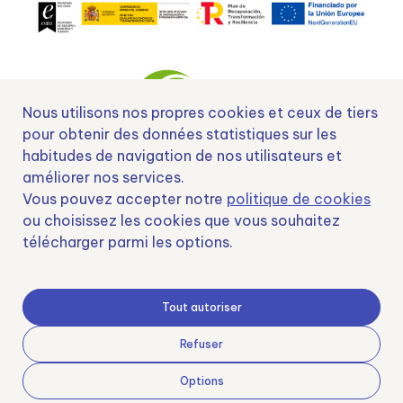
Nous utilisons nos propres cookies et ceux de tiers
pour obtenir des données statistiques sur les
habitudes de navigation de nos utilisateurs et
Nº EXP 00152378 / SNEO-20222129 Financiado por la Unión Europea –
améliorer nos services.
NextGenerationEU y apoyado por el CDTI.
Vous pouvez accepter notre
politique de cookies
ou choisissez les cookies que vous souhaitez
télécharger parmi les options.
Samoving, S.L. En el marco del Programa ICEX Next, ha contado con el apoyo
de ICEX y con la cofinanciación del fondo europeo FEDER. LA finalidad de este
Tout autoriser
apoyo es contribuir al desarrollo internacional de la empresa y de su entorno.
Fondo Europeo de Desarrollo Regional
Refuser
Options