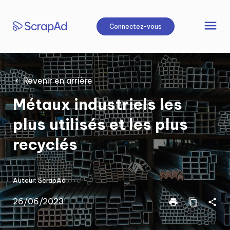
Aller
au
menu
Connectez-vous
contenu
Revenir en arrière
Métaux industriels les
plus utilisés et les plus
recyclés
Auteur:
ScrapAd
26/06/2023
print
content_copy
share