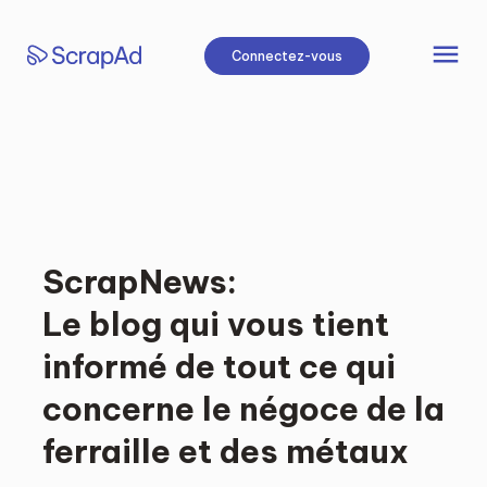
Aller
au
menu
Connectez-vous
contenu
ScrapNews:
Le blog qui vous tient
informé de tout ce qui
concerne le négoce de la
ferraille et des métaux