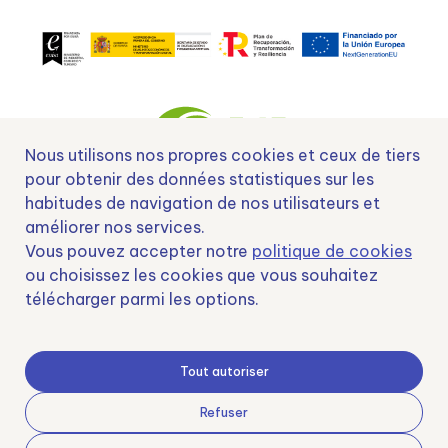
Nous utilisons nos propres cookies et ceux de tiers
pour obtenir des données statistiques sur les
habitudes de navigation de nos utilisateurs et
Nº EXP 00152378 / SNEO-20222129 Financiado por la Unión Europea –
améliorer nos services.
NextGenerationEU y apoyado por el CDTI.
Vous pouvez accepter notre
politique de cookies
ou choisissez les cookies que vous souhaitez
télécharger parmi les options.
Samoving, S.L. En el marco del Programa ICEX Next, ha contado con el apoyo
de ICEX y con la cofinanciación del fondo europeo FEDER. LA finalidad de este
Tout autoriser
apoyo es contribuir al desarrollo internacional de la empresa y de su entorno.
Fondo Europeo de Desarrollo Regional
Refuser