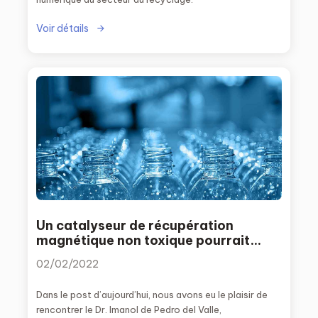
Voir détails
Un catalyseur de récupération
magnétique non toxique pourrait
révolutionner l’industrie du recyclage
02/02/2022
des plastiques
Dans le post d’aujourd’hui, nous avons eu le plaisir de
rencontrer le Dr. Imanol de Pedro del Valle,