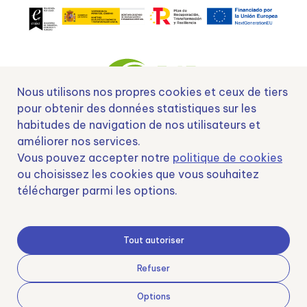
Nous utilisons nos propres cookies et ceux de tiers
pour obtenir des données statistiques sur les
habitudes de navigation de nos utilisateurs et
Nº EXP 00152378 / SNEO-20222129 Financiado por la Unión Europea –
améliorer nos services.
NextGenerationEU y apoyado por el CDTI.
Vous pouvez accepter notre
politique de cookies
ou choisissez les cookies que vous souhaitez
télécharger parmi les options.
Samoving, S.L. En el marco del Programa ICEX Next, ha contado con el apoyo
de ICEX y con la cofinanciación del fondo europeo FEDER. LA finalidad de este
Tout autoriser
apoyo es contribuir al desarrollo internacional de la empresa y de su entorno.
Fondo Europeo de Desarrollo Regional
Refuser
Options