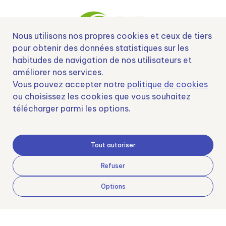
Nous utilisons nos propres cookies et ceux de tiers
pour obtenir des données statistiques sur les
habitudes de navigation de nos utilisateurs et
Nº EXP 00152378 / SNEO-20222129 Financiado por la Unión Europea –
améliorer nos services.
NextGenerationEU y apoyado por el CDTI.
Vous pouvez accepter notre
politique de cookies
ou choisissez les cookies que vous souhaitez
télécharger parmi les options.
Samoving, S.L. En el marco del Programa ICEX Next, ha contado con el apoyo
de ICEX y con la cofinanciación del fondo europeo FEDER. LA finalidad de este
Tout autoriser
apoyo es contribuir al desarrollo internacional de la empresa y de su entorno.
Fondo Europeo de Desarrollo Regional
Refuser
Options
Una manera de hacer Europa