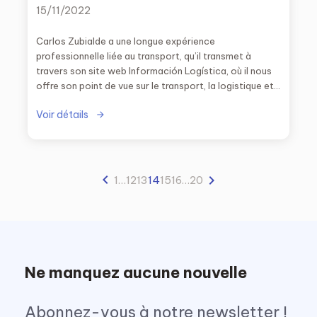
toutes les charges, donc
15/11/2022
l’augmentation des prix du transport
sera une réalité »
Carlos Zubialde a une longue expérience
professionnelle liée au transport, qu’il transmet à
travers son site web Información Logística, où il nous
offre son point de vue sur le transport, la logistique et
le commerce électronique.
Voir détails
1
…
12
13
14
15
16
…
20
Ne manquez aucune nouvelle
Abonnez-vous à notre newsletter !