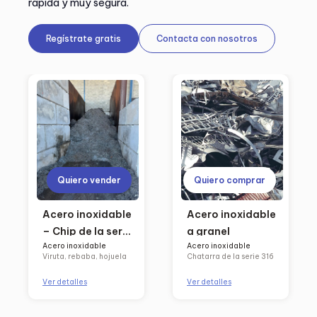
rápida y muy segura.
Regístrate gratis
Contacta con nosotros
Quiero vender
Quiero comprar
Acero inoxidable
Acero inoxidable
– Chip de la serie
a granel
Acero inoxidable
Acero inoxidable
15-5 PH (Países
Viruta, rebaba, hojuela
Chatarra de la serie 316
Bajos)
Ver detalles
Ver detalles