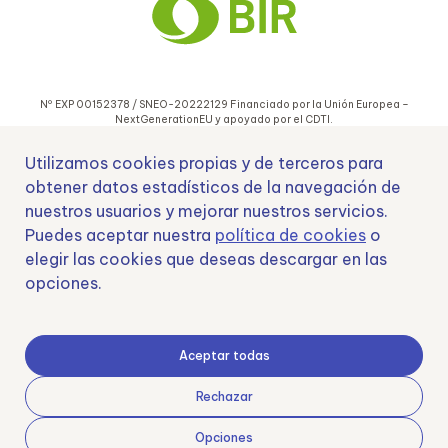
Nº EXP 00152378 / SNEO-20222129 Financiado por la Unión Europea –
NextGenerationEU y apoyado por el CDTI.
Utilizamos cookies propias y de terceros para
obtener datos estadísticos de la navegación de
nuestros usuarios y mejorar nuestros servicios.
Puedes aceptar nuestra
política de cookies
o
Samoving, S.L. En el marco del Programa ICEX Next, ha contado con el apoyo
elegir las cookies que deseas descargar en las
de ICEX y con la cofinanciación del fondo europeo FEDER. LA finalidad de este
opciones.
apoyo es contribuir al desarrollo internacional de la empresa y de su entorno.
Fondo Europeo de Desarrollo Regional
Aceptar todas
Rechazar
Opciones