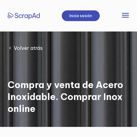
Saltar
al
menu
Inicia sesión
contenido
Volver atrás
Compra y venta de Acero
Inoxidable. Comprar Inox
online