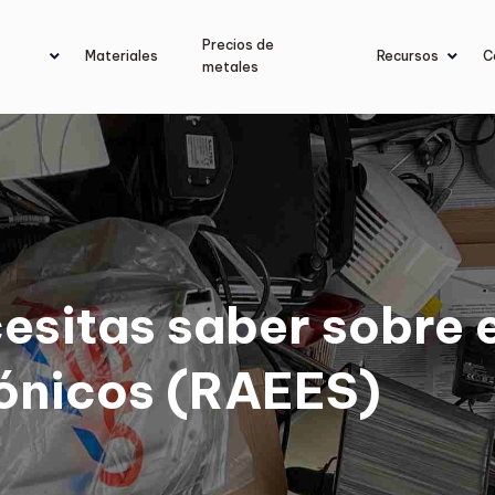
Precios de
Materiales
Recursos
C
metales
esitas saber sobre e
rónicos (RAEES)