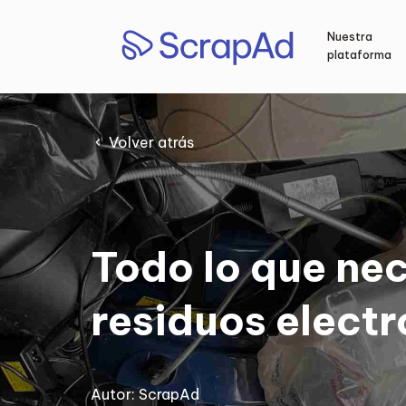
Saltar
al
Nuestra
contenido
plataforma
Volver atrás
Todo lo que nec
residuos elect
Autor:
ScrapAd