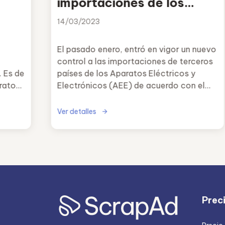
importaciones de los
RAEEs
14/03/2023
El pasado enero, entró en vigor un nuevo
control a las importaciones de terceros
 Es de
países de los Aparatos Eléctricos y
aratos
Electrónicos (AEE) de acuerdo con el
dad.
Real Decreto 993/2022.
Ver detalles
Prec