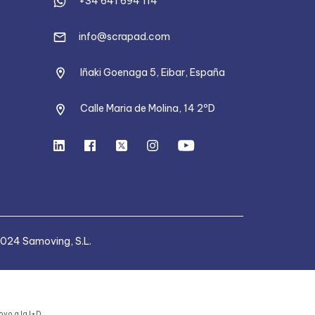
+34 641 694 114
info@scrapad.com
Iñaki Goenaga 5, Eibar, España
Calle Maria de Molina, 14 2ºD
024 Samoving, S.L.
yo a la I+D