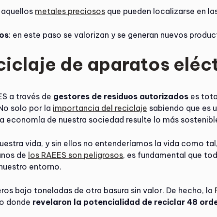
r aquellos
metales preciosos
que pueden localizarse en las
tos
: en este paso se valorizan y se generan nuevos product
ciclaje de aparatos eléc
EES a través de
gestores de residuos autorizados
es tota
No solo por la
importancia del reciclaje
sabiendo que es u
la economía de nuestra sociedad resulte lo más sostenible
estra vida, y sin ellos no entenderíamos la vida como tal
gunos de
los RAEES son peligrosos
, es fundamental que tod
nuestro entorno.
ros bajo toneladas de otra basura sin valor. De hecho, la
dio donde
revelaron la potencialidad de reciclar 48 or