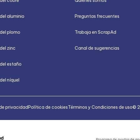
 del cobre
Quiénes somos
del aluminio
Preguntas frecuentes
 del plomo
Trabaja en ScrapAd
del zinc
Canal de sugerencias
 del estaño
del níquel
 de privacidad
Política de cookies
Términos y Condiciones de uso
© 2
Programa de ayudas de apo