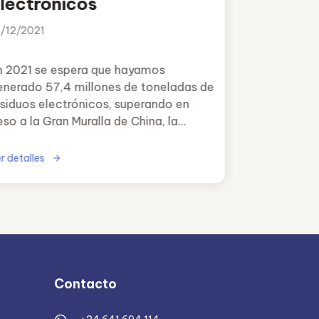
lectrónicos
1/12/2021
n 2021 se espera que hayamos
enerado 57,4 millones de toneladas de
esiduos electrónicos, superando en
so a la Gran Muralla de China, la
onstrucción humana más pesada del
undo.
r detalles
Contacto