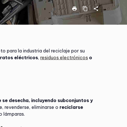
print
content_copy
share
 para la industria del reciclaje por su
aratos eléctricos
,
residuos electrónicos
o
ue se desecha, incluyendo subconjuntos y
e, revenderse, eliminarse o
reciclarse
o lámparas.