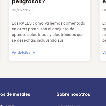
peligrosos?
e
02/02/2023
0
Los RAEES como ya hemos comentado
E
en otros posts, son el conjunto de
g
aparatos eléctricos y electrónicos que
r
se desechan, incluyendo sus
pe
subproductos o consumibles.
c
m
Ver detalles
Ve
ios de metales
Sobre nosotros