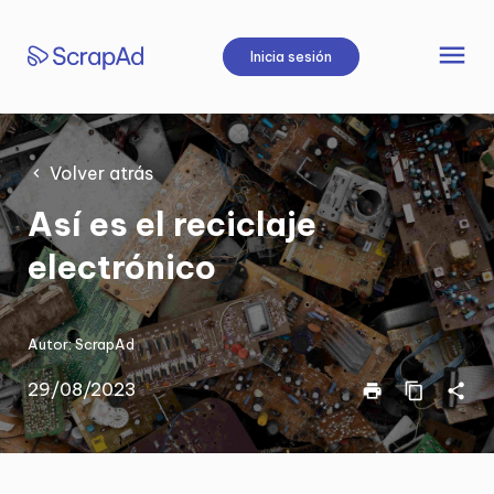
Saltar
al
menu
Inicia sesión
contenido
Volver atrás
Así es el reciclaje
electrónico
Autor:
ScrapAd
29/08/2023
print
content_copy
share