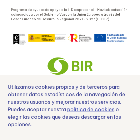
Programa de ayudas de apoyo a la I+D empresarial – Hazitek actuación
cofinanciada por el Gobierno Vasco y la Unión Europea a través del
Fondo Europeo de Desarrollo Regional 2021 – 2027 (FEDER)
Utilizamos cookies propias y de terceros para
obtener datos estadísticos de la navegación de
Nº EXP 00152378 / SNEO-20222129 Financiado por la Unión Europea –
NextGenerationEU y apoyado por el CDTI.
nuestros usuarios y mejorar nuestros servicios.
Puedes aceptar nuestra
política de cookies
o
elegir las cookies que deseas descargar en las
opciones.
Samoving, S.L. En el marco del Programa ICEX Next, ha contado con el apoyo
de ICEX y con la cofinanciación del fondo europeo FEDER. LA finalidad de este