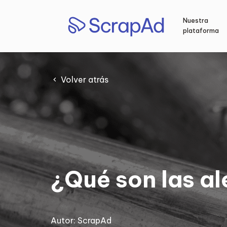
Saltar
al
Nuestra
contenido
plataforma
Volver atrás
¿Qué son las al
Autor:
ScrapAd