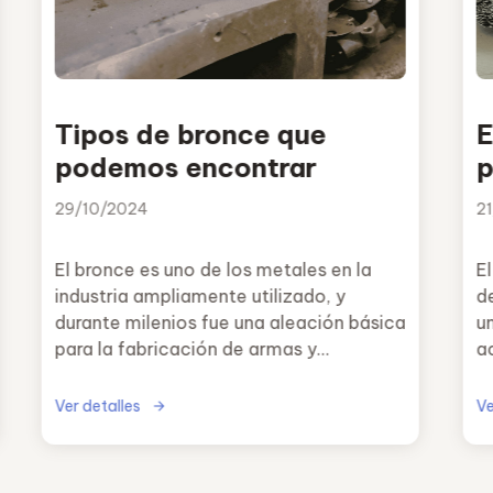
Tipos de bronce que
E
podemos encontrar
p
29/10/2024
2
El bronce es uno de los metales en la
El
industria ampliamente utilizado, y
d
durante milenios fue una aleación básica
u
para la fabricación de armas y
a
utensilios.
cr
Ver detalles
Ve