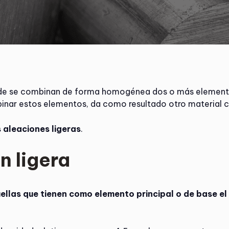
e se combinan de forma homogénea dos o más elementos
inar estos elementos, da como resultado otro material 
s aleaciones ligeras
.
n ligera
ellas que tienen como elemento principal o de base el