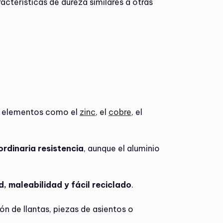
racterísticas de dureza similares a otras
s elementos como el
zinc
, el
cobre
, el
ordinaria resistencia
, aunque el aluminio
d, maleabilidad y fácil reciclado
.
ón de llantas, piezas de asientos o