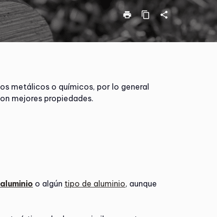
print
content_copy
share
 metálicos o químicos, por lo general
con mejores propiedades.
aluminio
o algún
tipo de aluminio
, aunque