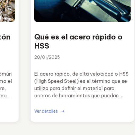
tón
Qué es el acero rápido o
HSS
20/01/2025
común
El acero rápido, de alta velocidad o HSS
mo el
(High Speed Steel) es el término que se
re,
utiliza para definir el material para
omo
aceros de herramientas que puedan
usarse a una alta velocidad de
maquinado (como cortar o perforar).
Ver detalles